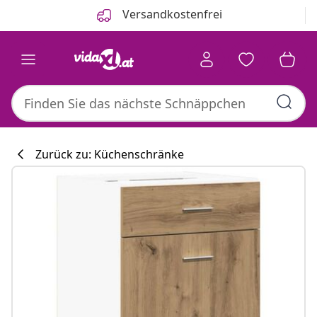
Zurück
Weiter
Versandkostenfrei
Zurück zu: Küchenschränke
Küchenkollektion
#sharemevidaxl