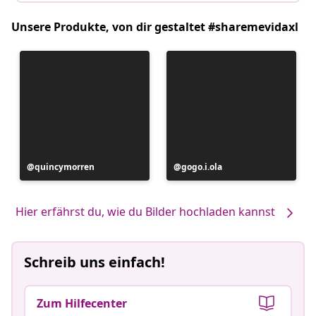
Unsere Produkte, von dir gestaltet #sharemevidaxl
Beitrag
quincymorren
Beitrag
gogo.i.ola
veröffentlicht
veröffentlicht
von
von
Hier erfährst du, wie du Bilder hochladen kannst
Schreib uns einfach!
Zum Hilfecenter