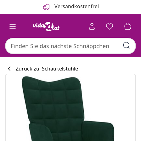
Zurück
Weiter
Versandkostenfrei
Zurück zu: Schaukelstühle
Küchenkollekti
#sharemevidaxl