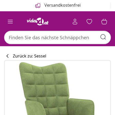
Zurück
Weiter
Versandkostenfrei
Zurück zu: Sessel
Küchenkollekti
#sharemevidaxl