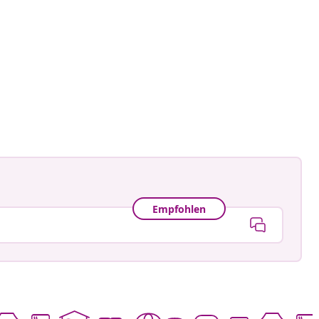
igrune
tlicht
Empfohlen