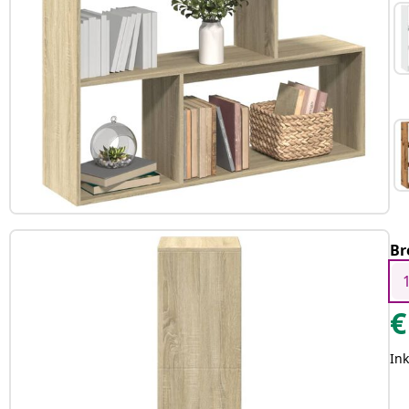
Br
€
Ink