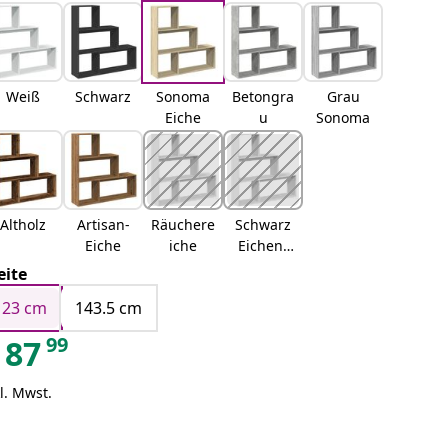
Weiß
Schwarz
Sonoma
Betongra
Grau
Eiche
u
Sonoma
Altholz
Artisan-
Räuchere
Schwarz
Eiche
iche
Eichen-
Optik
eite
123 cm
143.5 cm
99
87
l. Mwst.