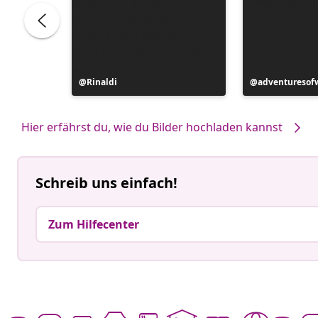
Beitrag
Rinaldi
Beitrag
adventuresof
veröffentlicht
veröffentlicht
von
von
Hier erfährst du, wie du Bilder hochladen kannst
Schreib uns einfach!
Zum Hilfecenter