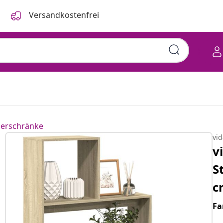
Versandkostenfrei
herschränke
vi
v
S
c
Fa