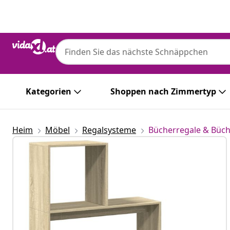
Zurück
Weiter
Kategorien
Shoppen nach Zimmertyp
Heim
Möbel
Regalsysteme
Bücherregale & Büc