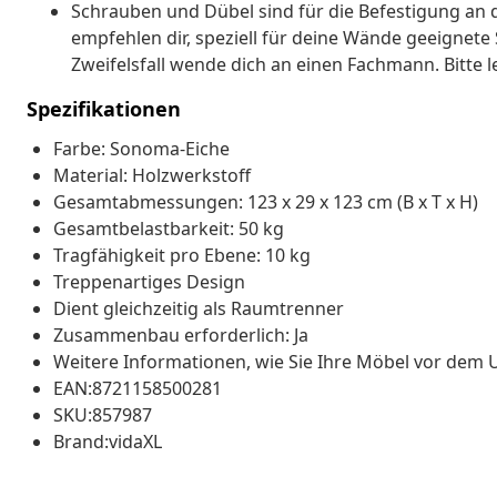
Schrauben und Dübel sind für die Befestigung an 
empfehlen dir, speziell für deine Wände geeignet
Zweifelsfall wende dich an einen Fachmann. Bitte 
Spezifikationen
Farbe: Sonoma-Eiche
Material: Holzwerkstoff
Gesamtabmessungen: 123 x 29 x 123 cm (B x T x H)
Gesamtbelastbarkeit: 50 kg
Tragfähigkeit pro Ebene: 10 kg
Treppenartiges Design
Dient gleichzeitig als Raumtrenner
Zusammenbau erforderlich: Ja
Weitere Informationen, wie Sie Ihre Möbel vor dem
EAN:8721158500281
SKU:857987
Brand:vidaXL