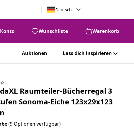
Deutsch
Konto
Wunschliste
Warenkorb
Auktionen
Lass dich inspirieren
daXL
idaXL Raumteiler-Bücherregal 3
tufen Sonoma-Eiche 123x29x123
m
rbe
(9 Optionen verfügbar)