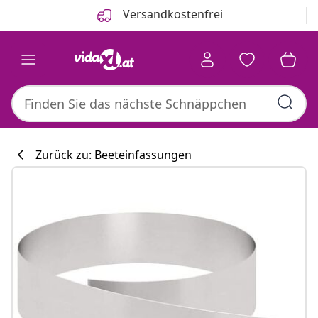
Zurück
Weiter
Versandkostenfrei
Zurück zu: Beeteinfassungen
Küchenkollekti
#sharemevidaxl