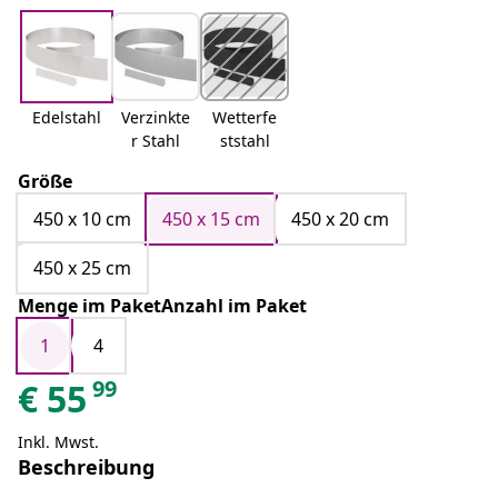
Edelstahl
Verzinkte
Wetterfe
r Stahl
ststahl
Größe
450 x 10 cm
450 x 15 cm
450 x 20 cm
450 x 25 cm
Menge im PaketAnzahl im Paket
1
4
99
€
55
Inkl. Mwst.
Beschreibung