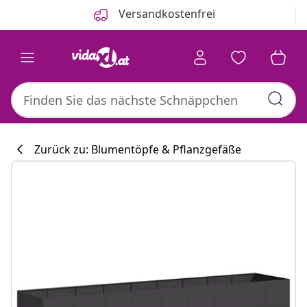
Zurück
Weiter
Versandkostenfrei
Zurück zu: Blumentöpfe & Pflanzgefäße
Küchenkollekti
#sharemevidaxl