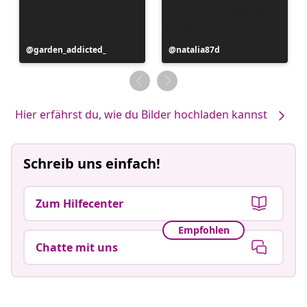
Beitrag
garden_addicted_
Beitrag
natalia87d
veröffentlicht
veröffentlicht
von
von
Hier erfährst du, wie du Bilder hochladen kannst
Schreib uns einfach!
Zum Hilfecenter
Empfohlen
Chatte mit uns