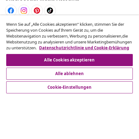
Wenn Sie auf „Alle Cookies akzeptieren“ klicken, stimmen Sie der
Vom Vertrag zurücktreten
Speicherung von Cookies auf Ihrem Gerät zu, um die
Reiche einen Widerrufsantrag für deine Bestellung
Websitenavigation zu verbessern, Werbung zu personalisieren,die
Websitenutzung zu analysieren und unsere Marketingbemühungen
ein.
zu unterstützen.
Datenschutzrichtlinie und Cookie-Erklärung
Vom Vertrag zurücktreten
Alle Cookies akzeptieren
Alle ablehnen
Kundenservice
Cookie-Einstellungen
Business
vidaXL