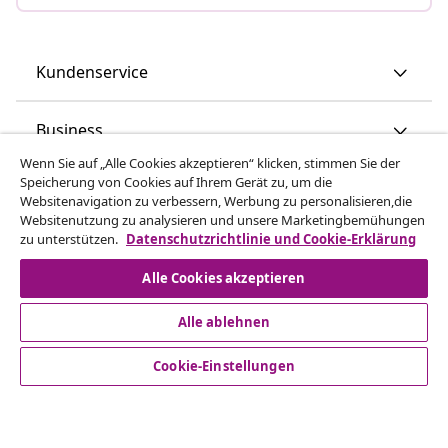
Kundenservice
Business
Wenn Sie auf „Alle Cookies akzeptieren“ klicken, stimmen Sie der
Speicherung von Cookies auf Ihrem Gerät zu, um die
vidaXL
Websitenavigation zu verbessern, Werbung zu personalisieren,die
Websitenutzung zu analysieren und unsere Marketingbemühungen
zu unterstützen.
Datenschutzrichtlinie und Cookie-Erklärung
Mehr entdecken
Alle Cookies akzeptieren
Alle ablehnen
Cookie-Einstellungen
© 2008-2026 vidaXL - www.vidaxl.at ist eine Webseite von
vidaXL Marketplace Europe B.V.