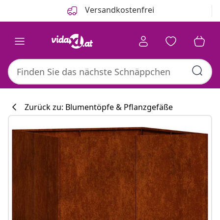
Zurück
Weiter
Versandkostenfrei
Zurück zu: Blumentöpfe & Pflanzgefäße
Küchenkollekti
#sharemevidaxl