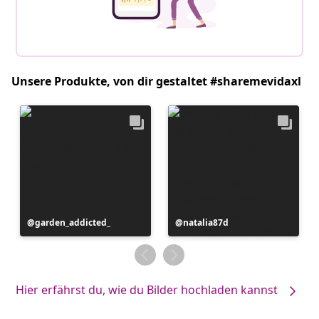
Unsere Produkte, von dir gestaltet #sharemevidaxl
Beitrag
garden_addicted_
Beitrag
natalia87d
veröffentlicht
veröffentlicht
von
von
Hier erfährst du, wie du Bilder hochladen kannst