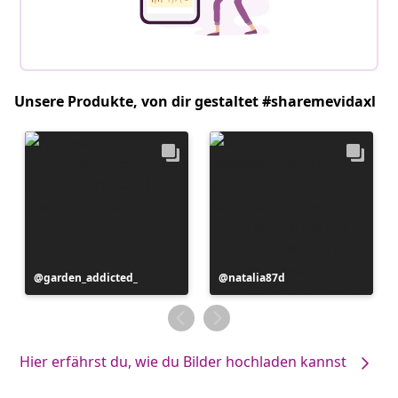
Unsere Produkte, von dir gestaltet #sharemevidaxl
Beitrag
garden_addicted_
Beitrag
natalia87d
veröffentlicht
veröffentlicht
von
von
Hier erfährst du, wie du Bilder hochladen kannst