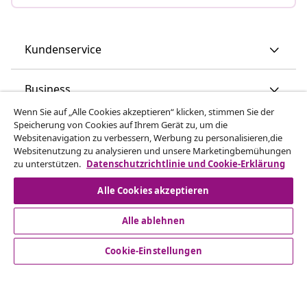
Kundenservice
Business
Wenn Sie auf „Alle Cookies akzeptieren“ klicken, stimmen Sie der
Speicherung von Cookies auf Ihrem Gerät zu, um die
vidaXL
Websitenavigation zu verbessern, Werbung zu personalisieren,die
Websitenutzung zu analysieren und unsere Marketingbemühungen
zu unterstützen.
Datenschutzrichtlinie und Cookie-Erklärung
Mehr entdecken
Alle Cookies akzeptieren
Alle ablehnen
Cookie-Einstellungen
© 2008-2026 vidaXL - www.vidaxl.at ist eine Webseite von
vidaXL Marketplace Europe B.V.