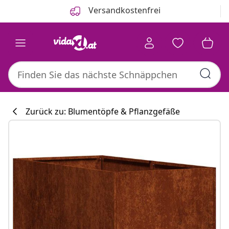
Zurück
Weiter
Versandkostenfrei
Zurück zu: Blumentöpfe & Pflanzgefäße
Küchenkollekti
#sharemevidaxl