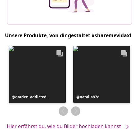
Unsere Produkte, von dir gestaltet #sharemevidaxl
Beitrag
garden_addicted_
Beitrag
natalia87d
veröffentlicht
veröffentlicht
von
von
Hier erfährst du, wie du Bilder hochladen kannst