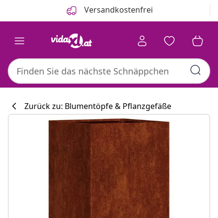
Zurück
Weiter
Versandkostenfrei
Zurück zu: Blumentöpfe & Pflanzgefäße
Küchenkollekti
#sharemevidaxl