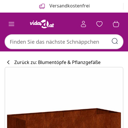
Zurück
Weiter
Versandkostenfrei
Zurück zu: Blumentöpfe & Pflanzgefäße
Küchenkollekti
#sharemevidaxl