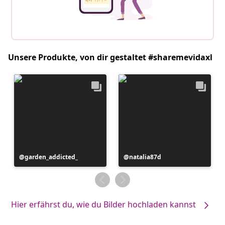
Unsere Produkte, von dir gestaltet #sharemevidaxl
Beitrag
garden_addicted_
Beitrag
natalia87d
veröffentlicht
veröffentlicht
von
von
Hier erfährst du, wie du Bilder hochladen kannst