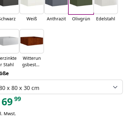
Schwarz
Weiß
Anthrazit
Olivgrün
Edelstahl
erzinkte
Witterun
r Stahl
gsbestän
diger
öße
Stahl
80 x 80 x 30 cm
99
69
l. Mwst.