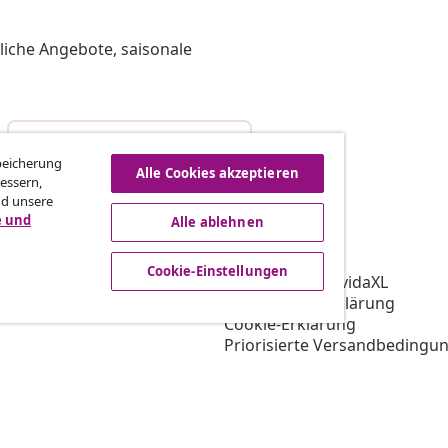
liche Angebote, saisonale
Vom Vertrag zurücktreten
Speicherung
Alle Cookies akzeptieren
essern,
nd unsere
e und
Alle ablehnen
vidaXL
gramm
Über vidaXL
Cookie-Einstellungen
ür vidaXL
AGB Verkäufer vidaXL
ooperation
Datenschutzerklärung
Cookie-Erklärung
Priorisierte Versandbedingu
Cookie-Einstellungen
Arbeiten bei vidaXL
Impressum
Sicherheit