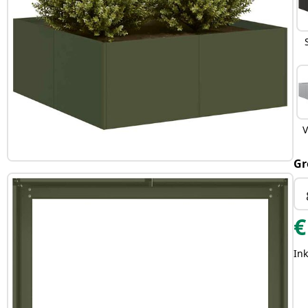
V
Gr
€
Ink