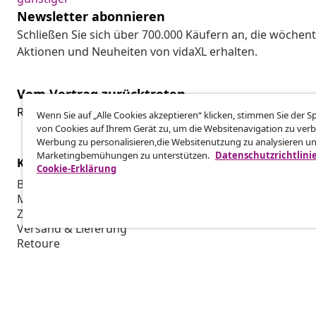
Newsletter abonnieren
Schließen Sie sich über 700.000 Käufern an, die wöchent
Aktionen und Neuheiten von vidaXL erhalten.
Vom Vertrag zurücktreten
Reiche einen Widerrufsantrag für deine Bestellung ein.
Wenn Sie auf „Alle Cookies akzeptieren“ klicken, stimmen Sie der 
von Cookies auf Ihrem Gerät zu, um die Websitenavigation zu verb
Werbung zu personalisieren,die Websitenutzung zu analysieren u
Marketingbemühungen zu unterstützen.
Datenschutzrichtlini
Kundenservice
Business
Cookie-Erklärung
Bestellung verfolgen
Partnerpro
Mein Konto
Produktion f
Zahlung
Marketing-K
Versand & Lieferung
Retoure
Produktinformationen
Bestellung