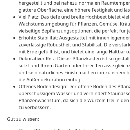
hergestellt und bei nahezu normalen Raumtemperatu
glattere Oberfläche, eine höhere Festigkeit und läs
Viel Platz: Das tiefe und breite Hochbeet bietet vie
Wachstumsumgebung für Pflanzen, Gemüse, Kräut
vielseitige Bepflanzungsoptionen, die perfekt für
Erhöhte Stabilität: Ausgestattet mit innenliegend
zuverlässige Robustheit und Stabilität. Die verstär
mit Erde gefüllt ist, und bietet eine lange Haltbark
Dekorativer Reiz: Dieser Pflanzkasten ist so gestal
setzt und Ihrem Garten oder Ihrer Terrasse gleichze
und sein natürliches Finish machen ihn zu einem 
die Außendekoration einfügt.
Offenes Bodendesign: Der offene Boden des Pflanz
überschüssigem Wasser und verhindert Staunässe
Pflanzenwachstum, da sich die Wurzeln frei in d
zu verbessern.
Gut zu wissen: