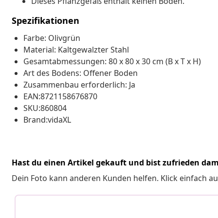
Dieses Pflanzgefäß enthält keinen Boden.
Spezifikationen
Farbe: Olivgrün
Material: Kaltgewalzter Stahl
Gesamtabmessungen: 80 x 80 x 30 cm (B x T x H)
Art des Bodens: Offener Boden
Zusammenbau erforderlich: Ja
EAN:8721158676870
SKU:860804
Brand:vidaXL
Hast du einen Artikel gekauft und bist zufrieden dam
Dein Foto kann anderen Kunden helfen. Klick einfach au