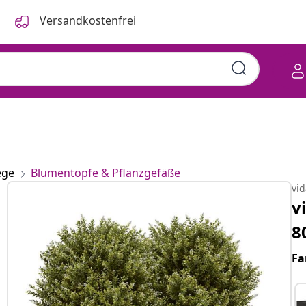
Versandkostenfrei
ege
Blumentöpfe & Pflanzgefäße
vi
v
8
Fa