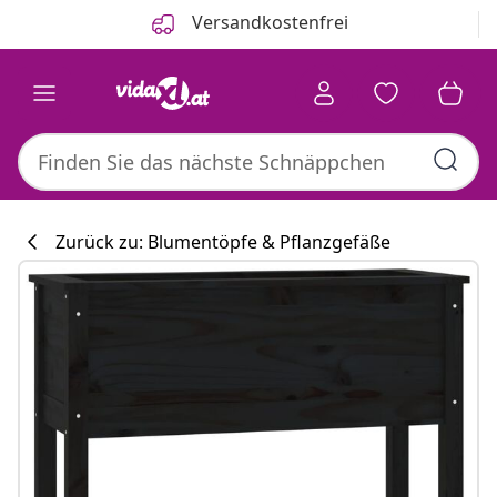
Zurück
Weiter
Versandkostenfrei
Zurück zu: Blumentöpfe & Pflanzgefäße
Küchenkollekti
#sharemevidaxl