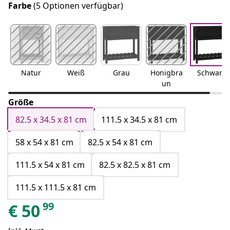
Farbe
(5 Optionen verfügbar)
Natur
Weiß
Grau
Honigbra
Schwarz
un
Größe
82.5 x 34.5 x 81 cm
111.5 x 34.5 x 81 cm
58 x 54 x 81 cm
82.5 x 54 x 81 cm
111.5 x 54 x 81 cm
82.5 x 82.5 x 81 cm
111.5 x 111.5 x 81 cm
99
€
50