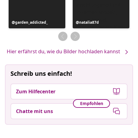
Beitrag
garden_addicted_
Beitrag
natalia87d
veröffentlicht
veröffentlicht
von
von
Hier erfährst du, wie du Bilder hochladen kannst
Schreib uns einfach!
Zum Hilfecenter
Empfohlen
Chatte mit uns