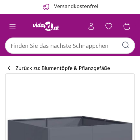
Zurück
Weiter
Versandkostenfrei
Zurück zu: Blumentöpfe & Pflanzgefäße
Küchenkollekti
#sharemevidaxl