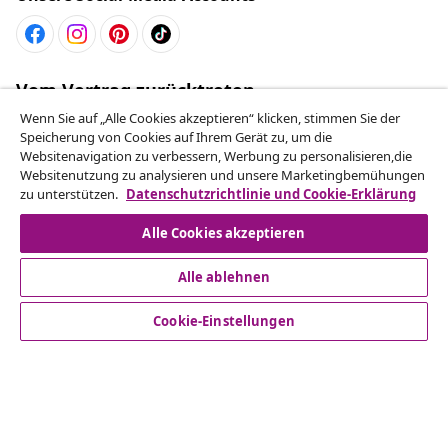
Vom Vertrag zurücktreten
Reiche einen Widerrufsantrag für deine Bestellung
Wenn Sie auf „Alle Cookies akzeptieren“ klicken, stimmen Sie der
Speicherung von Cookies auf Ihrem Gerät zu, um die
ein.
Websitenavigation zu verbessern, Werbung zu personalisieren,die
Websitenutzung zu analysieren und unsere Marketingbemühungen
Vom Vertrag zurücktreten
zu unterstützen.
Datenschutzrichtlinie und Cookie-Erklärung
Alle Cookies akzeptieren
Alle ablehnen
Kundenservice
Cookie-Einstellungen
Business
vidaXL