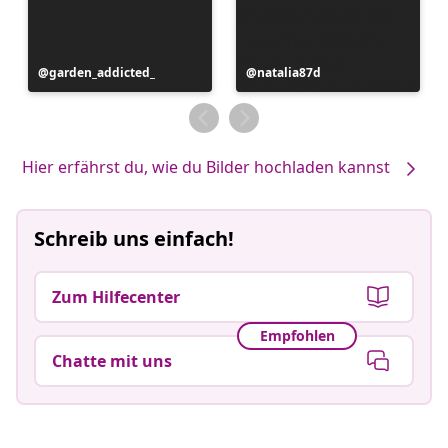
Beitrag
garden_addicted_
Beitrag
natalia87d
veröffentlicht
veröffentlicht
von
von
Hier erfährst du, wie du Bilder hochladen kannst
Schreib uns einfach!
Zum Hilfecenter
Empfohlen
Chatte mit uns