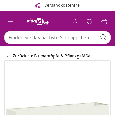
Zurück
Weiter
Versandkostenfrei
Zurück zu: Blumentöpfe & Pflanzgefäße
Küchenkollekti
#sharemevidaxl