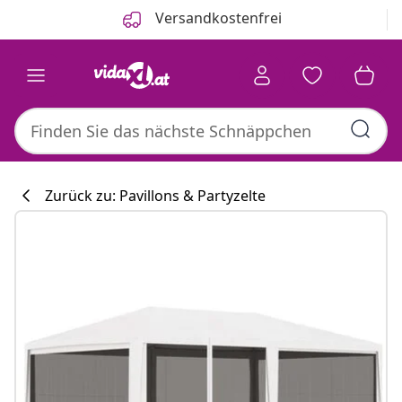
Zurück
Weiter
Versandkostenfrei
Zurück zu: Pavillons & Partyzelte
Küchenkollekti
#sharemevidaxl