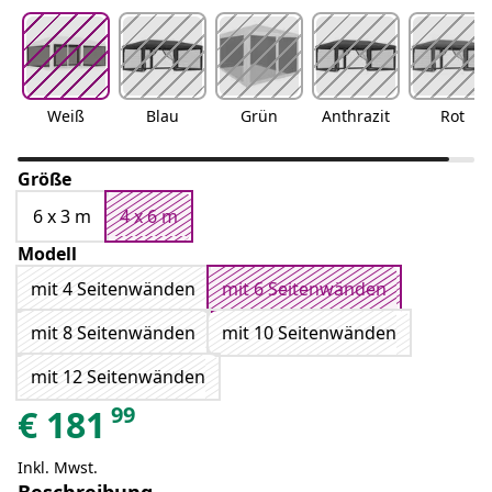
Weiß
Blau
Grün
Anthrazit
Rot
Größe
6 x 3 m
4 x 6 m
Modell
mit 4 Seitenwänden
mit 6 Seitenwänden
mit 8 Seitenwänden
mit 10 Seitenwänden
mit 12 Seitenwänden
99
€
181
Inkl. Mwst.