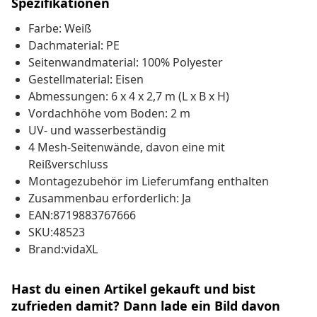
Spezifikationen
Farbe: Weiß
Dachmaterial: PE
Seitenwandmaterial: 100% Polyester
Gestellmaterial: Eisen
Abmessungen: 6 x 4 x 2,7 m (L x B x H)
Vordachhöhe vom Boden: 2 m
UV- und wasserbeständig
4 Mesh-Seitenwände, davon eine mit
Reißverschluss
Montagezubehör im Lieferumfang enthalten
Zusammenbau erforderlich: Ja
EAN:8719883767666
SKU:48523
Brand:vidaXL
Hast du einen Artikel gekauft und bist
zufrieden damit? Dann lade ein Bild davon