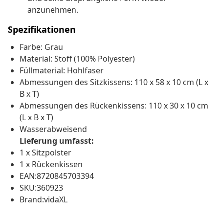
anzunehmen.
Spezifikationen
Farbe: Grau
Material: Stoff (100% Polyester)
Füllmaterial: Hohlfaser
Abmessungen des Sitzkissens: 110 x 58 x 10 cm (L x
B x T)
Abmessungen des Rückenkissens: 110 x 30 x 10 cm
(L x B x T)
Wasserabweisend
Lieferung umfasst:
1 x Sitzpolster
1 x Rückenkissen
EAN:8720845703394
SKU:360923
Brand:vidaXL