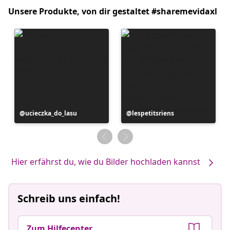
Unsere Produkte, von dir gestaltet #sharemevidaxl
Beitrag
ucieczka_do_lasu
Beitrag
lespetitsriens
veröffentlicht
veröffentlicht
von
von
Hier erfährst du, wie du Bilder hochladen kannst
Schreib uns einfach!
Zum Hilfecenter