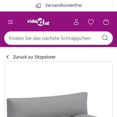
Zurück
Weiter
Versandkostenfrei
Zurück zu: Sitzpolster
Küchenkollekti
#sharemevidaxl