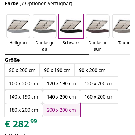
Farbe
(7 Optionen verfügbar)
Hellgrau
Dunkelgr
Schwarz
Dunkelbr
Taupe
au
aun
Größe
80 x 200 cm
90 x 190 cm
90 x 200 cm
100 x 200 cm
120 x 190 cm
120 x 200 cm
140 x 190 cm
140 x 200 cm
160 x 200 cm
180 x 200 cm
200 x 200 cm
99
€
282