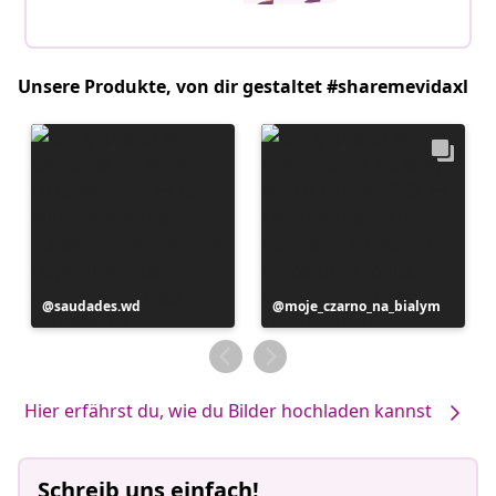
Unsere Produkte, von dir gestaltet #sharemevidaxl
Beitrag
saudades.wd
Beitrag
moje_czarno_na_bialym
veröffentlicht
veröffentlicht
von
von
Hier erfährst du, wie du Bilder hochladen kannst
Schreib uns einfach!