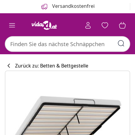
Zurück
Weiter
Versandkostenfrei
Zurück zu: Betten & Bettgestelle
Küchenkollekti
#sharemevidaxl