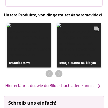
Unsere Produkte, von dir gestaltet #sharemevidaxl
Beitrag
saudades.wd
Beitrag
moje_czarno_na_bialym
veröffentlicht
veröffentlicht
von
von
Hier erfährst du, wie du Bilder hochladen kannst
Schreib uns einfach!