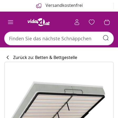
Zurück
Weiter
Versandkostenfrei
Zurück zu: Betten & Bettgestelle
Küchenkollekti
#sharemevidaxl