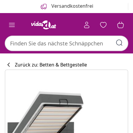
Zurück
Weiter
Versandkostenfrei
Zurück zu: Betten & Bettgestelle
Küchenkollekti
#sharemevidaxl