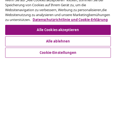
Wenn Sie auf „Alle Cookies akzeptieren“ klicken, stimmen Sie der
Reiche einen Widerrufsantrag für deine Bestellung
Speicherung von Cookies auf Ihrem Gerät zu, um die
Websitenavigation zu verbessern, Werbung zu personalisieren,die
ein.
Websitenutzung zu analysieren und unsere Marketingbemühungen
zu unterstützen.
Datenschutzrichtlinie und Cookie-Erklärung
Vom Vertrag zurücktreten
Alle Cookies akzeptieren
Alle ablehnen
Kundenservice
Cookie-Einstellungen
Business
vidaXL
Mehr entdecken