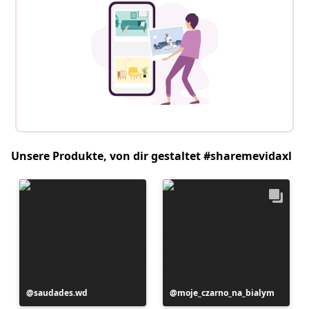
Unsere Produkte, von dir gestaltet #sharemevidaxl
Beitrag
saudades.wd
Beitrag
moje_czarno_na_bialym
veröffentlicht
veröffentlicht