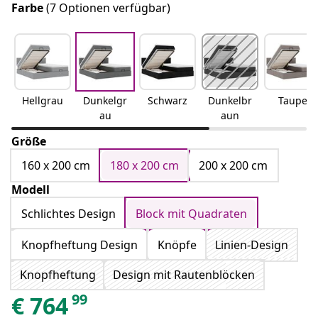
Farbe
(7 Optionen verfügbar)
Hellgrau
Dunkelgr
Schwarz
Dunkelbr
Taupe
au
aun
Größe
160 x 200 cm
180 x 200 cm
200 x 200 cm
Modell
Schlichtes Design
Block mit Quadraten
Knopfheftung Design
Knöpfe
Linien-Design
Knopfheftung
Design mit Rautenblöcken
99
€
764