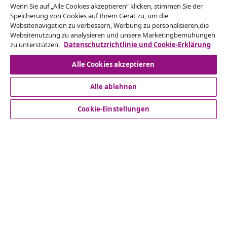
Vom Vertrag zurücktreten
Wenn Sie auf „Alle Cookies akzeptieren“ klicken, stimmen Sie der
Reiche einen Widerrufsantrag für deine Bestellung
Speicherung von Cookies auf Ihrem Gerät zu, um die
Websitenavigation zu verbessern, Werbung zu personalisieren,die
ein.
Websitenutzung zu analysieren und unsere Marketingbemühungen
zu unterstützen.
Datenschutzrichtlinie und Cookie-Erklärung
Vom Vertrag zurücktreten
Alle Cookies akzeptieren
Alle ablehnen
Kundenservice
Cookie-Einstellungen
Business
vidaXL
Mehr entdecken