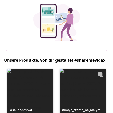
Unsere Produkte, von dir gestaltet #sharemevidaxl
Beitrag
saudades.wd
Beitrag
moje_czarno_na_bialym