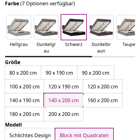
Farbe
(7 Optionen verfügbar)
Hellgrau
Dunkelgr
Schwarz
Dunkelbr
Taupe
au
aun
Größe
80 x 200 cm
90 x 190 cm
90 x 200 cm
100 x 200 cm
120 x 190 cm
120 x 200 cm
140 x 190 cm
140 x 200 cm
160 x 200 cm
180 x 200 cm
200 x 200 cm
Modell
Schlichtes Design
Block mit Quadraten