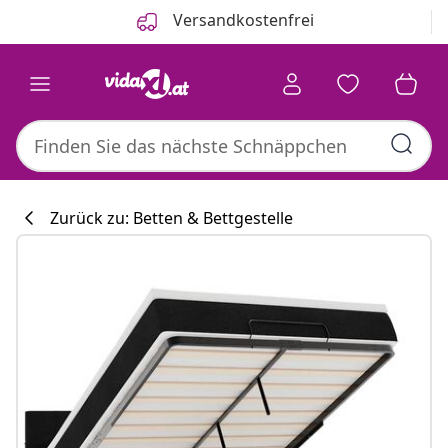
Zurück
Weiter
Versandkostenfrei
Zurück zu: Betten & Bettgestelle
Küchenkollekti
#sharemevidaxl