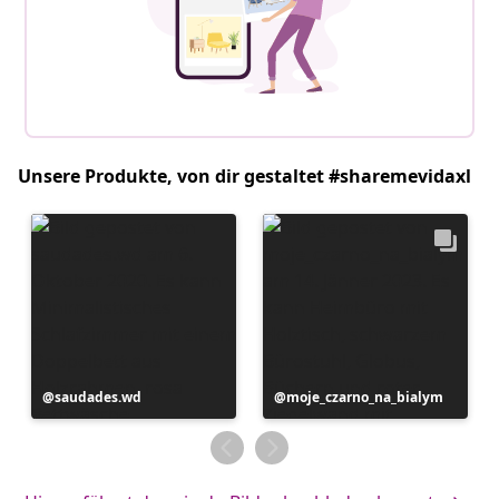
Unsere Produkte, von dir gestaltet #sharemevidaxl
Beitrag
saudades.wd
Beitrag
moje_czarno_na_bialym
veröffentlicht
veröffentlicht
von
von