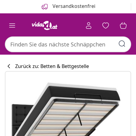
Zurück
Weiter
Versandkostenfrei
Zurück zu: Betten & Bettgestelle
Küchenkollekti
#sharemevidaxl