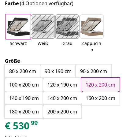
Farbe
(4 Optionen verfügbar)
Schwarz
Weiß
Grau
cappucin
o
Größe
80 x 200 cm
90 x 190 cm
90 x 200 cm
100 x 200 cm
120 x 190 cm
120 x 200 cm
140 x 190 cm
140 x 200 cm
160 x 200 cm
180 x 200 cm
200 x 200 cm
99
€
530