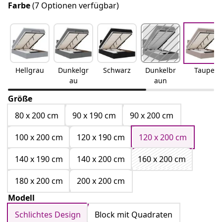
Farbe
(7 Optionen verfügbar)
Hellgrau
Dunkelgr
Schwarz
Dunkelbr
Taupe
au
aun
Größe
80 x 200 cm
90 x 190 cm
90 x 200 cm
100 x 200 cm
120 x 190 cm
120 x 200 cm
140 x 190 cm
140 x 200 cm
160 x 200 cm
180 x 200 cm
200 x 200 cm
Modell
Schlichtes Design
Block mit Quadraten