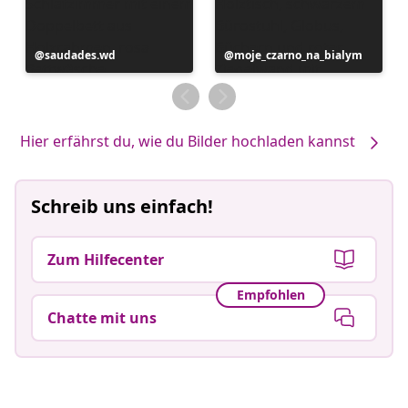
Beitrag
saudades.wd
Beitrag
moje_czarno_na_bialym
veröffentlicht
veröffentlicht
von
von
Hier erfährst du, wie du Bilder hochladen kannst
Schreib uns einfach!
Zum Hilfecenter
Empfohlen
Chatte mit uns