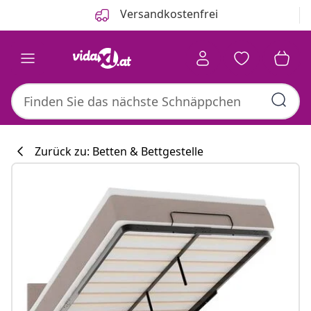
Zurück
Weiter
Versandkostenfrei
Zurück zu: Betten & Bettgestelle
Küchenkollekti
#sharemevidaxl