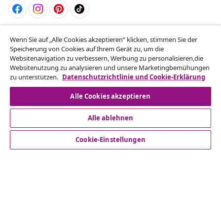
Vom Vertrag zurücktreten
Wenn Sie auf „Alle Cookies akzeptieren“ klicken, stimmen Sie der
Reiche einen Widerrufsantrag für deine Bestellung
Speicherung von Cookies auf Ihrem Gerät zu, um die
Websitenavigation zu verbessern, Werbung zu personalisieren,die
ein.
Websitenutzung zu analysieren und unsere Marketingbemühungen
zu unterstützen.
Datenschutzrichtlinie und Cookie-Erklärung
Vom Vertrag zurücktreten
Alle Cookies akzeptieren
Alle ablehnen
Kundenservice
Cookie-Einstellungen
Business
vidaXL
Mehr entdecken