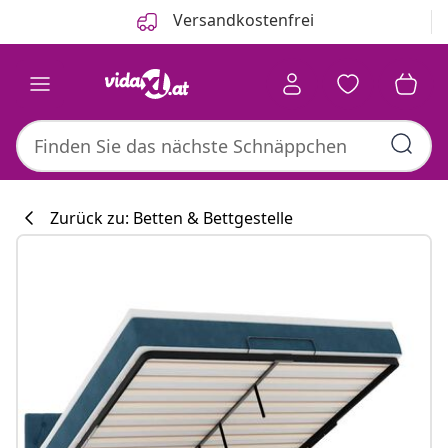
Zurück
Weiter
Versandkostenfrei
Zurück zu: Betten & Bettgestelle
Küchenkollekti
#sharemevidaxl