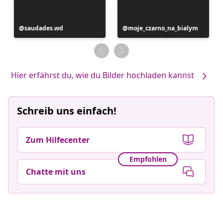
Beitrag
saudades.wd
Beitrag
moje_czarno_na_bialym
veröffentlicht
veröffentlicht
von
von
Hier erfährst du, wie du Bilder hochladen kannst
Schreib uns einfach!
Zum Hilfecenter
Empfohlen
Chatte mit uns