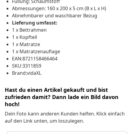
Füllung: Schaumstoff
Abmessungen: 160 x 200 x 5 cm (B x L x H)
Abnehmbarer und waschbarer Bezug
Lieferung umfasst:
1 x Bettrahmen
1 x Kopfteil
1 x Matratze
1 x Matratzenauflage
EAN:8721158466464
SKU:3311859
Brand:vidaXL
Hast du einen Artikel gekauft und bist
zufrieden damit? Dann lade ein Bild davon
hoch!
Dein Foto kann anderen Kunden helfen. Klick einfach
auf den Link unten, um loszulegen.