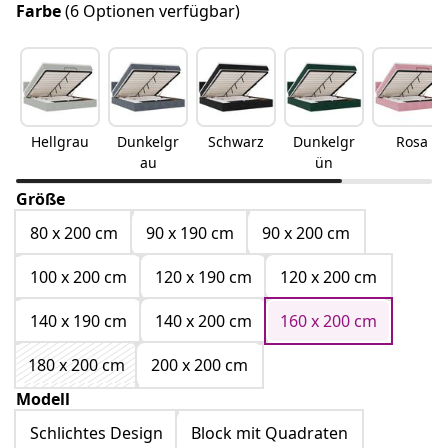
Farbe
(6 Optionen verfügbar)
Hellgrau
Dunkelgr
Schwarz
Dunkelgr
Rosa
au
ün
Größe
80 x 200 cm
90 x 190 cm
90 x 200 cm
100 x 200 cm
120 x 190 cm
120 x 200 cm
140 x 190 cm
140 x 200 cm
160 x 200 cm
180 x 200 cm
200 x 200 cm
Modell
Schlichtes Design
Block mit Quadraten