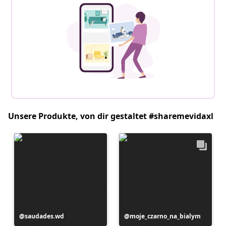
Unsere Produkte, von dir gestaltet #sharemevidaxl
Beitrag
saudades.wd
Beitrag
moje_czarno_na_bialym
veröffentlicht
veröffentlicht