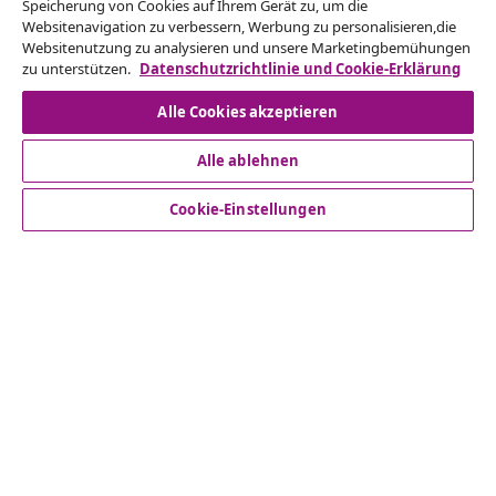
Speicherung von Cookies auf Ihrem Gerät zu, um die
Reiche einen Widerrufsantrag für deine Bestellung
Websitenavigation zu verbessern, Werbung zu personalisieren,die
Websitenutzung zu analysieren und unsere Marketingbemühungen
ein.
zu unterstützen.
Datenschutzrichtlinie und Cookie-Erklärung
Vom Vertrag zurücktreten
Alle Cookies akzeptieren
Alle ablehnen
Kundenservice
Cookie-Einstellungen
Business
vidaXL
Mehr entdecken