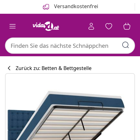
Zurück
Weiter
Versandkostenfrei
Zurück zu: Betten & Bettgestelle
Küchenkollekti
#sharemevidaxl