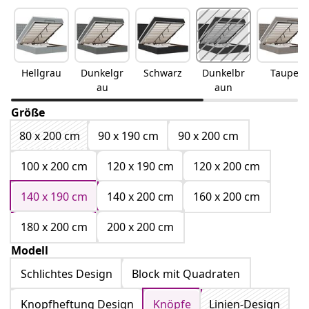
Hellgrau
Dunkelgr
Schwarz
Dunkelbr
Taupe
au
aun
Größe
80 x 200 cm
90 x 190 cm
90 x 200 cm
100 x 200 cm
120 x 190 cm
120 x 200 cm
140 x 190 cm
140 x 200 cm
160 x 200 cm
180 x 200 cm
200 x 200 cm
Modell
Schlichtes Design
Block mit Quadraten
Knopfheftung Design
Knöpfe
Linien-Design