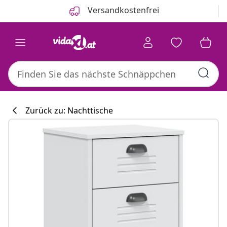
Zurück
Weiter
Versandkostenfrei
Zurück zu: Nachttische
Küchenkollekti
#sharemevidaxl