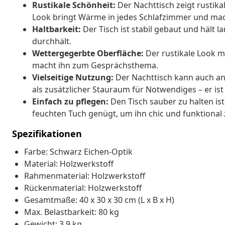
Rustikale Schönheit:
Der Nachttisch zeigt rustika
Look bringt Wärme in jedes Schlafzimmer und mach
Haltbarkeit:
Der Tisch ist stabil gebaut und hält l
durchhält.
Wettergegerbte Oberfläche:
Der rustikale Look mit
macht ihn zum Gesprächsthema.
Vielseitige Nutzung:
Der Nachttisch kann auch a
als zusätzlicher Stauraum für Notwendiges – er is
Einfach zu pflegen:
Den Tisch sauber zu halten ist
feuchten Tuch genügt, um ihn chic und funktional 
Spezifikationen
Farbe: Schwarz Eichen-Optik
Material: Holzwerkstoff
Rahmenmaterial: Holzwerkstoff
Rückenmaterial: Holzwerkstoff
Gesamtmaße: 40 x 30 x 30 cm (L x B x H)
Max. Belastbarkeit: 80 kg
Gewicht: 3,9 kg