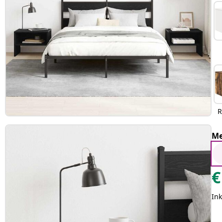
R
Me
€
Ink