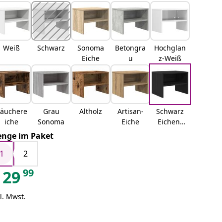
Weiß
Schwarz
Sonoma
Betongra
Hochglan
Eiche
u
z-Weiß
äuchere
Grau
Altholz
Artisan-
Schwarz
iche
Sonoma
Eiche
Eichen-
Optik
nge im Paket
1
2
99
29
l. Mwst.