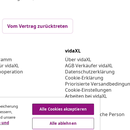
Vom Vertrag zurücktreten
vidaXL
gramm
Über vidaXL
ür vidaXL
AGB Verkäufer vidaXL
ooperation
Datenschutzerklärung
Cookie-Erklärung
Priorisierte Versandbedingu
Cookie-Einstellungen
Arbeiten bei vidaXL
Impressum
Speicherung
Sicherheit
Alle Cookies akzeptieren
essern,
EU Verantwortliche Person
nd unsere
EPR-Richtlinie
e und
Alle ablehnen
Barrierefreiheit