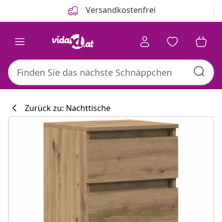
Zurück
Weiter
Versandkostenfrei
Zurück zu: Nachttische
Küchenkollekti
#sharemevidaxl