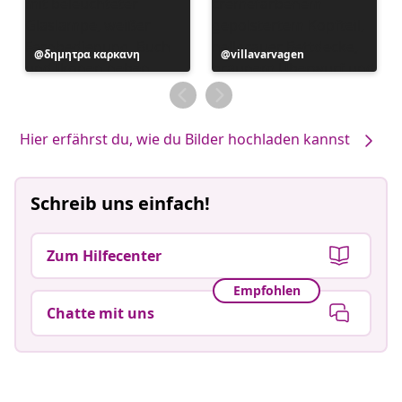
Beitrag
δημητρα καρκανη
Beitrag
villavarvagen
veröffentlicht
veröffentlicht
von
von
Hier erfährst du, wie du Bilder hochladen kannst
Schreib uns einfach!
Zum Hilfecenter
Empfohlen
Chatte mit uns