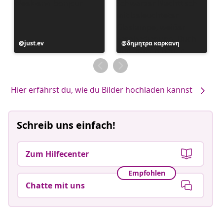
Beitrag
just.ev
Beitrag
δημητρα καρκανη
veröffentlicht
veröffentlicht
von
von
Hier erfährst du, wie du Bilder hochladen kannst
Schreib uns einfach!
Zum Hilfecenter
Empfohlen
Chatte mit uns