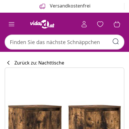
Zurück
Weiter
Versandkostenfrei
Zurück zu: Nachttische
Küchenkollekti
#sharemevidaxl