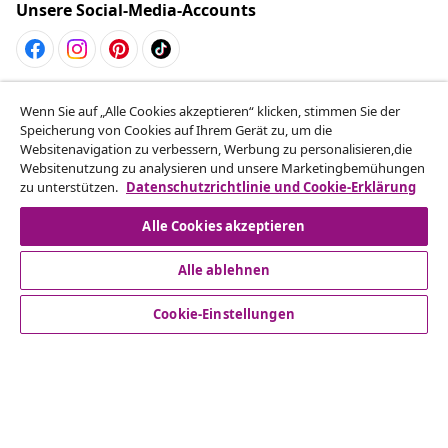
Unsere Social-Media-Accounts
Vom Vertrag zurücktreten
Wenn Sie auf „Alle Cookies akzeptieren“ klicken, stimmen Sie der
Reiche einen Widerrufsantrag für deine Bestellung
Speicherung von Cookies auf Ihrem Gerät zu, um die
Websitenavigation zu verbessern, Werbung zu personalisieren,die
ein.
Websitenutzung zu analysieren und unsere Marketingbemühungen
zu unterstützen.
Datenschutzrichtlinie und Cookie-Erklärung
Vom Vertrag zurücktreten
Alle Cookies akzeptieren
Alle ablehnen
Kundenservice
Cookie-Einstellungen
Business
vidaXL