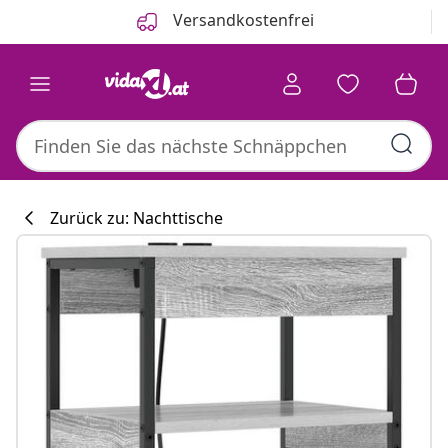
Zurück
Weiter
Versandkostenfrei
Zurück zu: Nachttische
Küchenkollekti
#sharemevidaxl