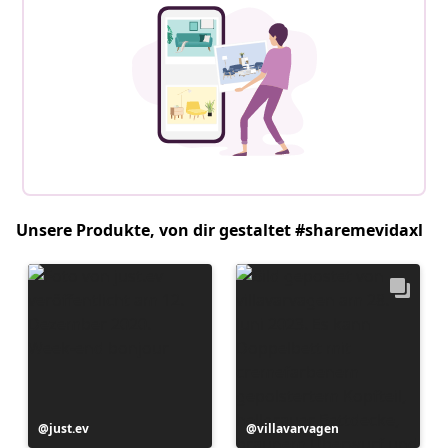
Unsere Produkte, von dir gestaltet #sharemevidaxl
Beitrag
just.ev
Beitrag
villavarvagen
veröffentlicht
veröffentlicht