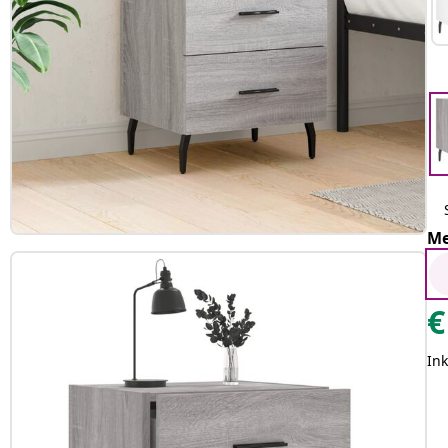
Me
€
Ink