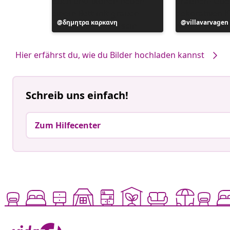
Beitrag
δημητρα καρκανη
Beitrag
villavarvagen
veröffentlicht
veröffentlicht
von
von
Hier erfährst du, wie du Bilder hochladen kannst
Schreib uns einfach!
Zum Hilfecenter