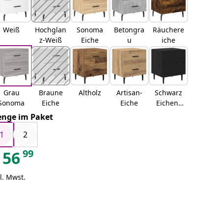
Weiß
Hochglan
Sonoma
Betongra
Räuchere
z-Weiß
Eiche
u
iche
Grau
Braune
Altholz
Artisan-
Schwarz
Sonoma
Eiche
Eiche
Eichen-
Optik
nge im Paket
1
2
99
56
l. Mwst.