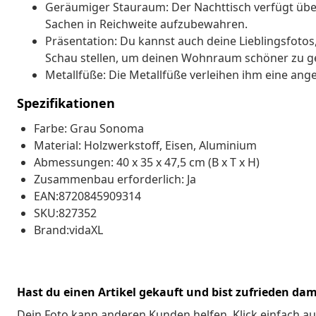
Geräumiger Stauraum: Der Nachttisch verfügt übe
Sachen in Reichweite aufzubewahren.
Präsentation: Du kannst auch deine Lieblingsfoto
Schau stellen, um deinen Wohnraum schöner zu ge
Metallfüße: Die Metallfüße verleihen ihm eine ange
Spezifikationen
Farbe: Grau Sonoma
Material: Holzwerkstoff, Eisen, Aluminium
Abmessungen: 40 x 35 x 47,5 cm (B x T x H)
Zusammenbau erforderlich: Ja
EAN:8720845909314
SKU:827352
Brand:vidaXL
Hast du einen Artikel gekauft und bist zufrieden dam
Dein Foto kann anderen Kunden helfen. Klick einfach au