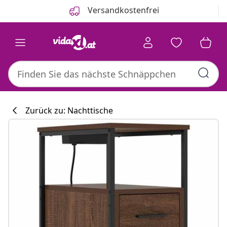
Zurück
Weiter
Versandkostenfrei
Zurück zu: Nachttische
Küchenkollekti
#sharemevidaxl