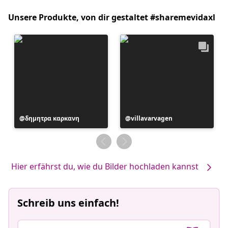
Unsere Produkte, von dir gestaltet #sharemevidaxl
Beitrag
δημητρα καρκανη
Beitrag
villavarvagen
veröffentlicht
veröffentlicht
von
von
Hier erfährst du, wie du Bilder hochladen kannst
Schreib uns einfach!