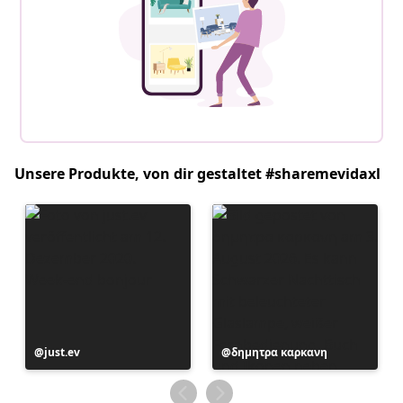
Unsere Produkte, von dir gestaltet #sharemevidaxl
Beitrag
just.ev
Beitrag
δημητρα καρκανη
veröffentlicht
veröffentlicht
von
von