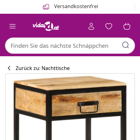
Zurück
Weiter
Versandkostenfrei
Zurück zu: Nachttische
Küchenkollekti
#sharemevidaxl