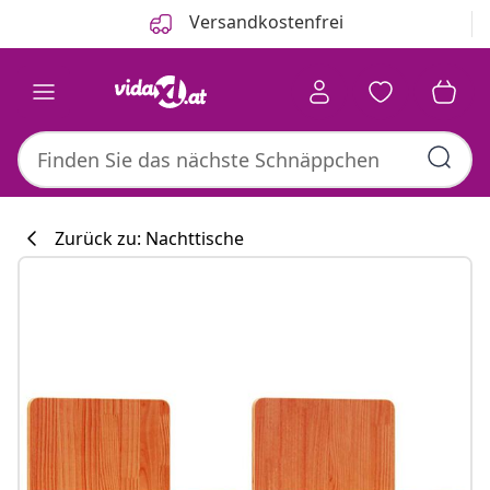
Zurück
Weiter
Versandkostenfrei
Zurück zu: Nachttische
Küchenkollekti
#sharemevidaxl