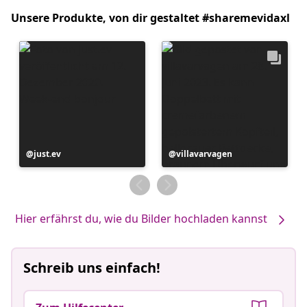
Unsere Produkte, von dir gestaltet #sharemevidaxl
Beitrag
just.ev
Beitrag
villavarvagen
veröffentlicht
veröffentlicht
von
von
Hier erfährst du, wie du Bilder hochladen kannst
Schreib uns einfach!