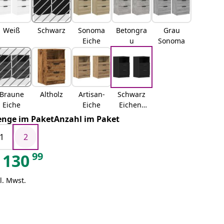
Weiß
Schwarz
Sonoma
Betongra
Grau
Eiche
u
Sonoma
Braune
Altholz
Artisan-
Schwarz
Eiche
Eiche
Eichen-
Optik
nge im PaketAnzahl im Paket
1
2
99
130
l. Mwst.