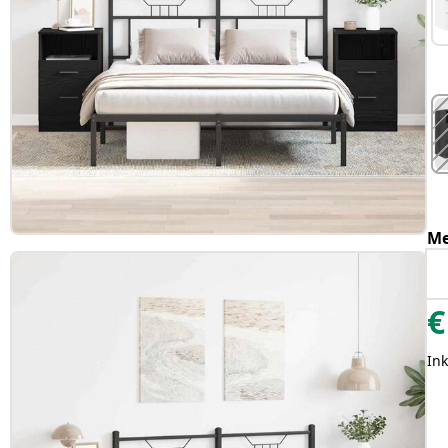
Me
€
Ink