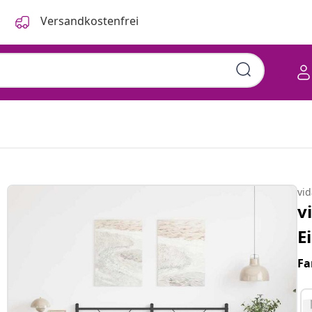
Versandkostenfrei
vi
v
E
Fa