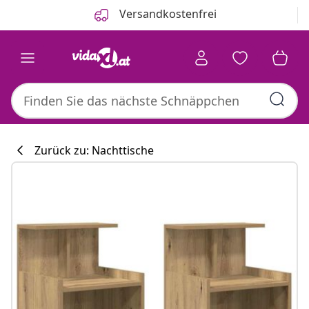
Zurück
Weiter
Versandkostenfrei
Zurück zu: Nachttische
Küchenkollekti
#sharemevidaxl