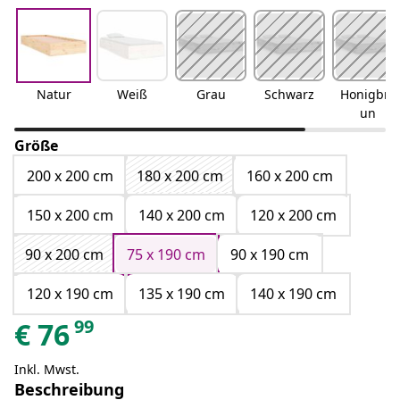
Natur
Weiß
Grau
Schwarz
Honigbra
un
Größe
200 x 200 cm
180 x 200 cm
160 x 200 cm
150 x 200 cm
140 x 200 cm
120 x 200 cm
90 x 200 cm
75 x 190 cm
90 x 190 cm
120 x 190 cm
135 x 190 cm
140 x 190 cm
99
€
76
Inkl. Mwst.
Beschreibung