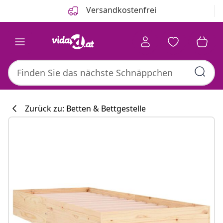
Zurück
Weiter
Versandkostenfrei
Zurück zu: Betten & Bettgestelle
Küchenkollekti
#sharemevidaxl