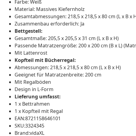
Farbe: Weiß
Material: Massives Kiefernholz
Gesamtabmessungen: 218,5 x 218,5 x 80 cm (L x B x 
Zusammenbau erforderlich: Ja
Bettgestell:
Gesamtmaße: 205,5 x 205,5 x 31 cm (L x B x H)
Passende Matratzengröße: 200 x 200 cm (B x L) (Matr
Mit Lattenrost
Kopfteil mit Bücherregal:
Abmessungen: 218,5 x 218,5 x 80 cm (L x B x H)
Geeignet für Matratzenbreite: 200 cm
Mit Regalböden
Design in L-Form
Lieferung umfasst:
1 x Bettrahmen
1 x Kopfteil mit Regal
EAN:8721158646101
SKU:3324345
Brand:vidaXL