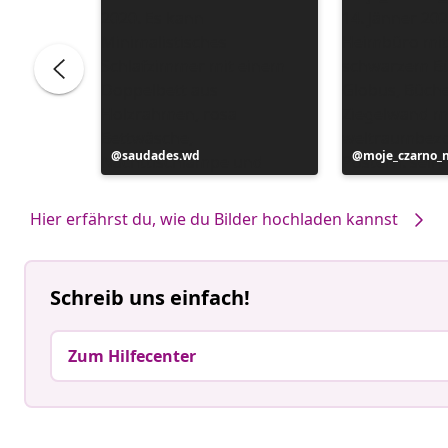
Beitrag
saudades.wd
Beitrag
moje_czarno_
veröffentlicht
veröffentlicht
von
von
Hier erfährst du, wie du Bilder hochladen kannst
Schreib uns einfach!
Zum Hilfecenter