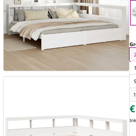
Gr
1
€
Ink