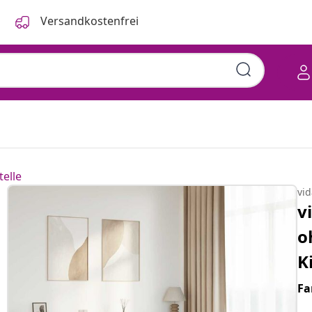
Versandkostenfrei
telle
vi
v
o
K
Fa