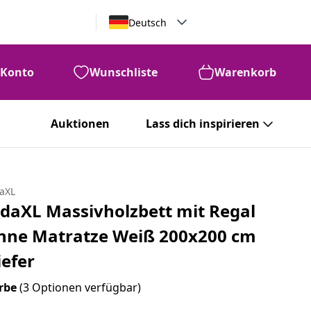
Deutsch
Konto
Wunschliste
Warenkorb
Auktionen
Lass dich inspirieren
daXL
idaXL Massivholzbett mit Regal
hne Matratze Weiß 200x200 cm
iefer
rbe
(3 Optionen verfügbar)