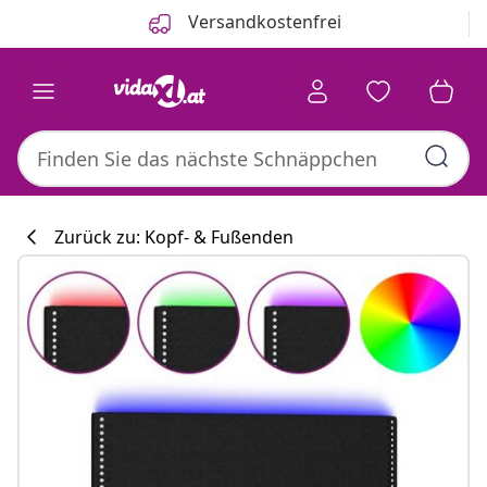
Zurück
Weiter
Versandkostenfrei
Zurück zu: Kopf- & Fußenden
Küchenkollekti
#sharemevidaxl