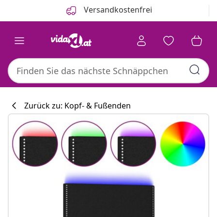
Zurück
Weiter
Versandkostenfrei
Zurück zu: Kopf- & Fußenden
Küchenkollekti
#sharemevidaxl