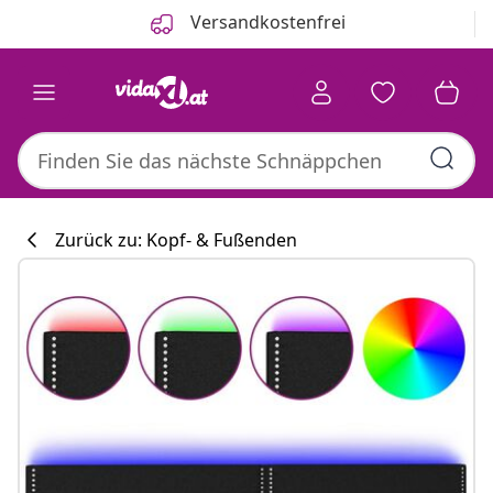
Zurück
Weiter
Versandkostenfrei
Zurück zu: Kopf- & Fußenden
Küchenkollekti
#sharemevidaxl