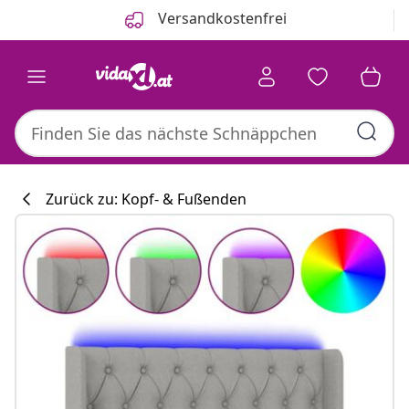
Zurück
Weiter
Versandkostenfrei
Zurück zu: Kopf- & Fußenden
Küchenkollekti
#sharemevidaxl