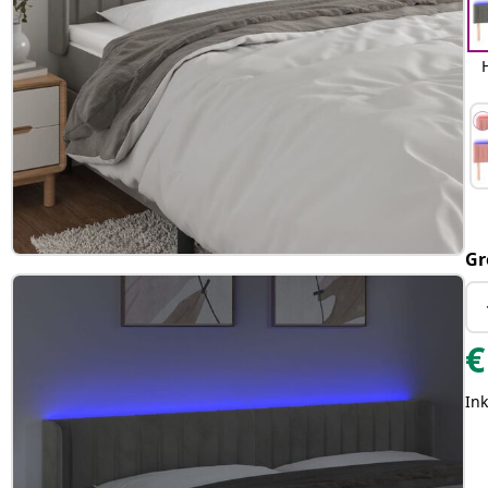
Gr
€
Ink