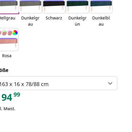
Hellgrau
Dunkelgr
Schwarz
Dunkelgr
Dunkelbl
au
ün
au
Rosa
öße
163 x 16 x 78/88 cm
99
94
l. Mwst.