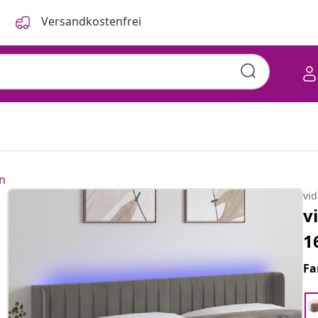
Versandkostenfrei
n
vi
v
1
Fa