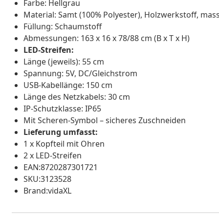
Farbe: Hellgrau
Material: Samt (100% Polyester), Holzwerkstoff, mas
Füllung: Schaumstoff
Abmessungen: 163 x 16 x 78/88 cm (B x T x H)
LED-Streifen:
Länge (jeweils): 55 cm
Spannung: 5V, DC/Gleichstrom
USB-Kabellänge: 150 cm
Länge des Netzkabels: 30 cm
IP-Schutzklasse: IP65
Mit Scheren-Symbol – sicheres Zuschneiden
Lieferung umfasst:
1 x Kopfteil mit Ohren
2 x LED-Streifen
EAN:8720287301721
SKU:3123528
Brand:vidaXL