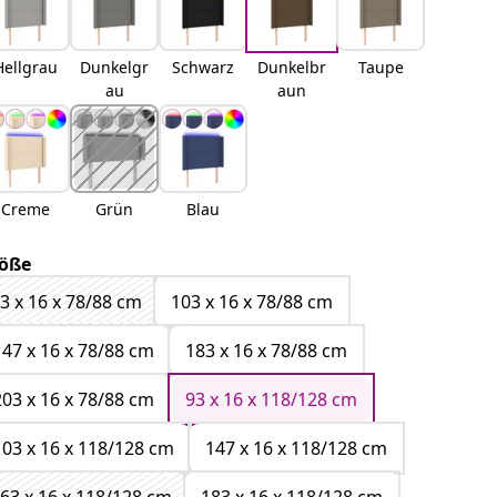
Hellgrau
Dunkelgr
Schwarz
Dunkelbr
Taupe
au
aun
Creme
Grün
Blau
öße
3 x 16 x 78/88 cm
103 x 16 x 78/88 cm
147 x 16 x 78/88 cm
183 x 16 x 78/88 cm
203 x 16 x 78/88 cm
93 x 16 x 118/128 cm
103 x 16 x 118/128 cm
147 x 16 x 118/128 cm