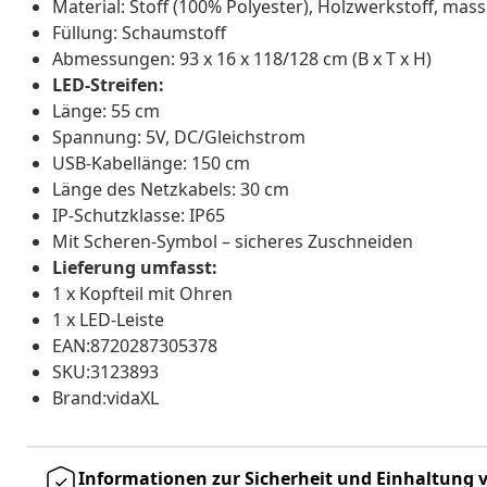
Material: Stoff (100% Polyester), Holzwerkstoff, mas
Füllung: Schaumstoff
Abmessungen: 93 x 16 x 118/128 cm (B x T x H)
LED-Streifen:
Länge: 55 cm
Spannung: 5V, DC/Gleichstrom
USB-Kabellänge: 150 cm
Länge des Netzkabels: 30 cm
IP-Schutzklasse: IP65
Mit Scheren-Symbol – sicheres Zuschneiden
Lieferung umfasst:
1 x Kopfteil mit Ohren
1 x LED-Leiste
EAN:8720287305378
SKU:3123893
Brand:vidaXL
Informationen zur Sicherheit und Einhaltung v