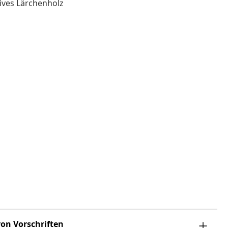
sives Lärchenholz
on Vorschriften