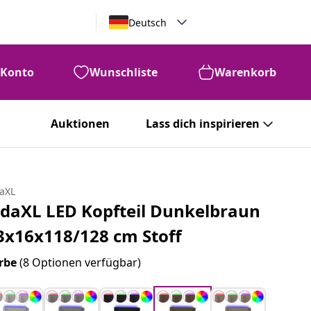
Deutsch
Konto
Wunschliste
Warenkorb
Auktionen
Lass dich inspirieren
daXL
idaXL LED Kopfteil Dunkelbraun
3x16x118/128 cm Stoff
rbe
(8 Optionen verfügbar)