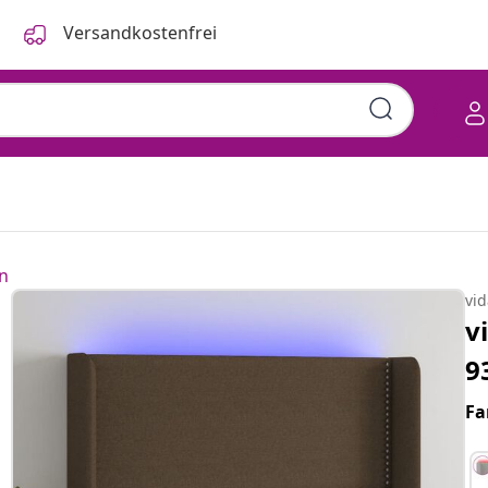
Versandkostenfrei
n
vi
v
9
Fa