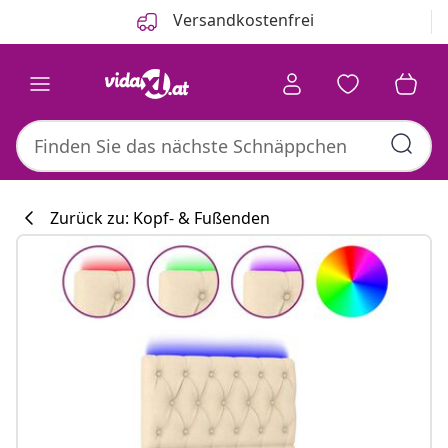
Zurück
Weiter
Versandkostenfrei
Zurück zu: Kopf- & Fußenden
Küchenkollekti
#sharemevidaxl