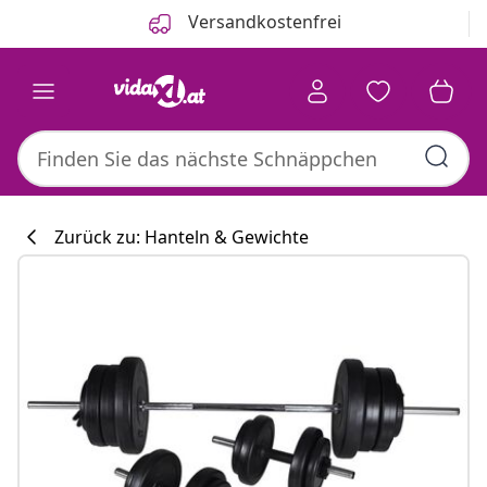
Zurück
Weiter
Versandkostenfrei
Zurück zu: Hanteln & Gewichte
Küchenkollekti
#sharemevidaxl