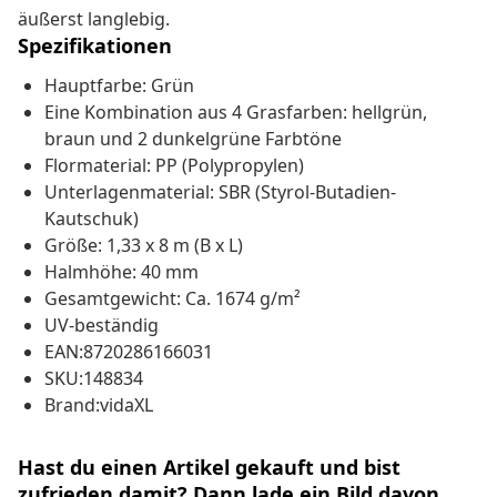
äußerst langlebig.
Spezifikationen
Hauptfarbe: Grün
Eine Kombination aus 4 Grasfarben: hellgrün,
braun und 2 dunkelgrüne Farbtöne
Flormaterial: PP (Polypropylen)
Unterlagenmaterial: SBR (Styrol-Butadien-
Kautschuk)
Größe: 1,33 x 8 m (B x L)
Halmhöhe: 40 mm
Gesamtgewicht: Ca. 1674 g/m²
UV-beständig
EAN:8720286166031
SKU:148834
Brand:vidaXL
Hast du einen Artikel gekauft und bist
zufrieden damit? Dann lade ein Bild davon