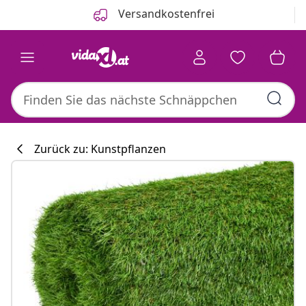
Zurück
Weiter
Versandkostenfrei
Zurück zu: Kunstpflanzen
Küchenkollekti
#sharemevidaxl