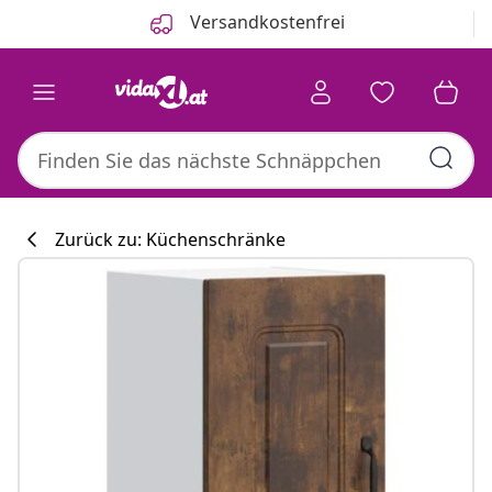
Zurück
Weiter
Versandkostenfrei
Zurück zu: Küchenschränke
Küchenkollekti
#sharemevidaxl