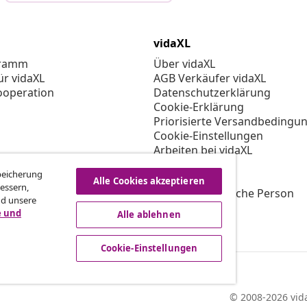
vidaXL
gramm
Über vidaXL
ür vidaXL
AGB Verkäufer vidaXL
ooperation
Datenschutzerklärung
Cookie-Erklärung
Priorisierte Versandbedingu
Cookie-Einstellungen
Arbeiten bei vidaXL
Impressum
Speicherung
Sicherheit
Alle Cookies akzeptieren
essern,
EU Verantwortliche Person
nd unsere
EPR-Richtlinie
e und
Alle ablehnen
Barrierefreiheit
Cookie-Einstellungen
© 2008-2026 vida