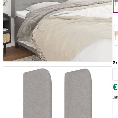
Gr
€
Ink