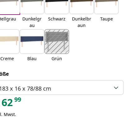
Hellgrau
Dunkelgr
Schwarz
Dunkelbr
Taupe
au
aun
Creme
Blau
Grün
öße
183 x 16 x 78/88 cm
99
62
l. Mwst.