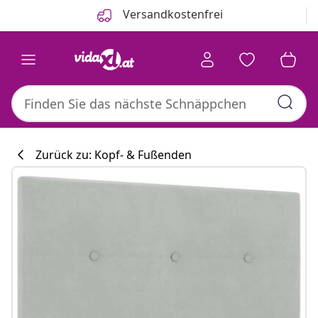
Zurück
Weiter
Versandkostenfrei
Zurück zu: Kopf- & Fußenden
Küchenkollekti
#sharemevidaxl