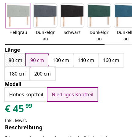
Hellgrau
Dunkelgr
Schwarz
Dunkelgr
Dunkelbl
au
ün
au
Länge
80 cm
90 cm
100 cm
140 cm
160 cm
180 cm
200 cm
Modell
Hohes kopfteil
Niedriges Kopfteil
99
€
45
Inkl. Mwst.
Beschreibung