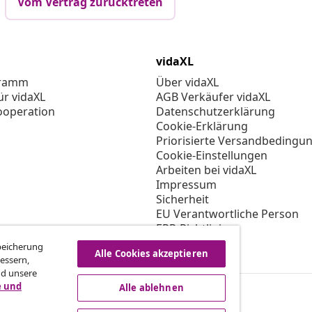
Vom Vertrag zurücktreten
vidaXL
gramm
Über vidaXL
ür vidaXL
AGB Verkäufer vidaXL
ooperation
Datenschutzerklärung
Cookie-Erklärung
Priorisierte Versandbedingu
Cookie-Einstellungen
Arbeiten bei vidaXL
Impressum
Sicherheit
EU Verantwortliche Person
EPR-Richtlinie
Barrierefreiheit
Speicherung
Alle Cookies akzeptieren
essern,
nd unsere
e und
Alle ablehnen