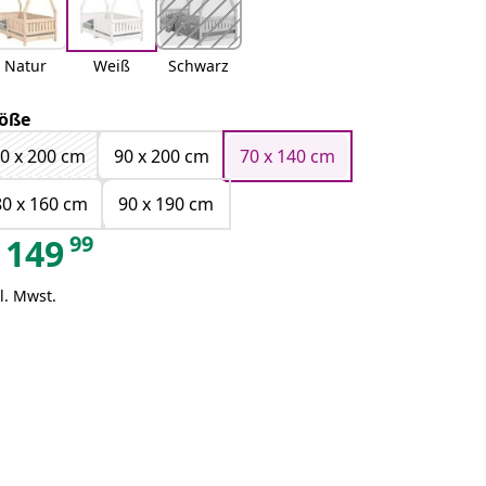
Natur
Weiß
Schwarz
öße
0 x 200 cm
90 x 200 cm
70 x 140 cm
80 x 160 cm
90 x 190 cm
99
149
l. Mwst.