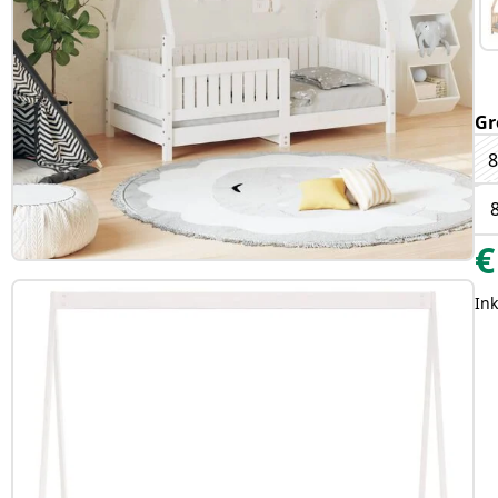
Gr
8
€
Ink