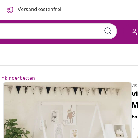
Versandkostenfrei
einkinderbetten
vi
v
M
Fa