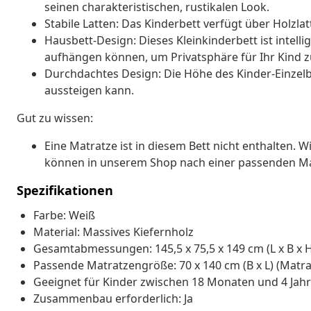
seinen charakteristischen, rustikalen Look.
Stabile Latten: Das Kinderbett verfügt über Holzlatt
Hausbett-Design: Dieses Kleinkinderbett ist intell
aufhängen können, um Privatsphäre für Ihr Kind z
Durchdachtes Design: Die Höhe des Kinder-Einzelbett
aussteigen kann.
Gut zu wissen:
Eine Matratze ist in diesem Bett nicht enthalten. 
können in unserem Shop nach einer passenden Ma
Spezifikationen
Farbe: Weiß
Material: Massives Kiefernholz
Gesamtabmessungen: 145,5 x 75,5 x 149 cm (L x B x 
Passende Matratzengröße: 70 x 140 cm (B x L) (Matra
Geeignet für Kinder zwischen 18 Monaten und 4 Jah
Zusammenbau erforderlich: Ja